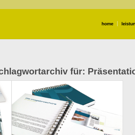
home
leistu
chlagwortarchiv für:
Präsentati