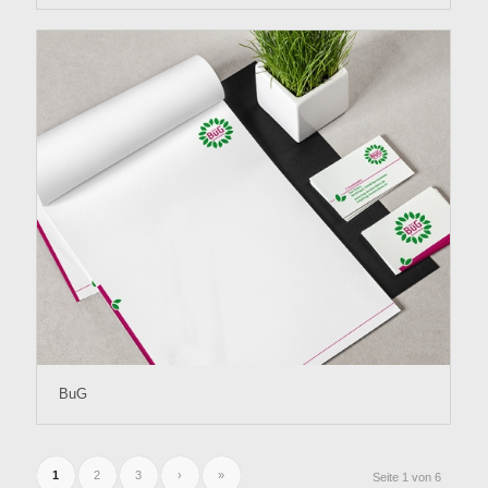
BuG
1
2
3
›
»
Seite 1 von 6